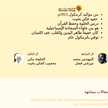
لتجاوز
لى
لمحتوى
من مواليد كرمكول 1913م
حفيد فكي بخيت
درس الخلوة وحفظ القرآن
هو من خلفاء السجادة الإسماعيلية
كان عفيفاً طاهر اليدين والقلب عف اللسان.
توفي بكرمكول عام
ال
السابقة
ال
التالية
المهندس محمد
الخليفة مكي
ميرغني فضل
محجوب الفكي بخيت
مقالات مشابهة
Каким образом предвосхищения выстраивают
внутренний настрой