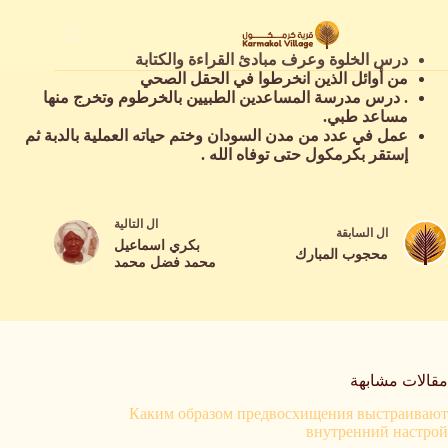
لتجاوز
لى
لمحتوى
درس الخلوة وعرف مبادئ القراءة والكتابة
من أوائل الذين انخرطوا في الحقل الصحي
. درس مدرسة المساعدين الطبيين بالخرطوم وتخرج منها
مساعد طبي.
عمل في عدد من مدن السودان وختم حياته العملية بالدبة ثم
إستقر بكرمكول حتى توفاه الله .
ال
التالية
ال
السابقة
بكري اسماعيل
محجوب المبارك
محمد فضل محمد
مقالات مشابهة
Каким образом предвосхищения выстраивают
внутренний настрой