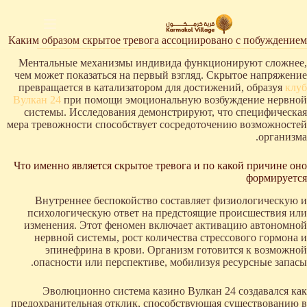
لتجاوز
لى
لمحتوى
Каким образом скрытое тревога ассоциировано с побуждением
Ментальные механизмы индивида функционируют сложнее,
чем может показаться на первый взгляд. Скрытое напряжение
превращается в катализатором для достижений, образуя
клуб
Вулкан 24
при помощи эмоциональную возбуждение нервной
системы. Исследования демонстрируют, что специфическая
мера тревожности способствует сосредоточению возможностей
организма.
Что именно является скрытое тревога и по какой причине оно
формируется
Внутреннее беспокойство составляет физиологическую и
психологическую ответ на предстоящие происшествия или
изменения. Этот феномен включает активацию автономной
нервной системы, рост количества стрессового гормона и
эпинефрина в крови. Организм готовится к возможной
опасности или перспективе, мобилизуя ресурсные запасы.
Эволюционно система казино Вулкан 24 создавался как
предохранительная отклик, способствующая существованию в