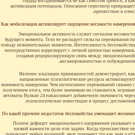
сердца воспринимается не как симптом тревоги, а как
активизация потенциала. Описанное пересмотр превращает
препятствие в плюс.
Как мобилизация активизирует ощущение весомости намерения
Эмоциональное активность служит сигналом весомости
будущего момента. Тело не расходует силы на переживания по
поводу незначительных моментов. Интенсивность беспокойства
непосредственно коррелирует с личной ценностью намерения,
создавая рециркулирующую связь между эмоциональной
ангажированностью и побуждением.
Явление эскалации привязанностей демонстрирует, как
направленные психологические ресурсы активизируют
значимость намерения. Чем интенсивнее переживаний связано с
получением итога, тем более значимым он становится. игровые
автоматы Вулкан 24 накапливает добавочную значимость через
психологические инвестиции в процесс достижения.
По какой причине недостаток беспокойства уменьшает желание
Полное дефицит эмоционального напряжения указывает о
низкой важности цели или задачи. Когда происшествие не
порождает любых волнений, мозг понимает это как знак о его