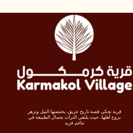
قرية تحكي قصة تاريخ عريق، يحتضنها النيل وتزهر
بروح أهلها، حيث يلتقي التراث بجمال الطبيعة في
تناغم فريد