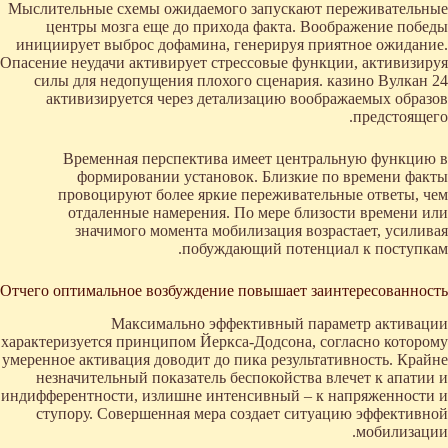
Мыслительные схемы ожидаемого запускают переживательные
центры мозга еще до прихода факта. Воображение победы
инициирует выброс дофамина, генерируя приятное ожидание.
Опасение неудачи активирует стрессовые функции, активизируя
силы для недопущения плохого сценария. казино Вулкан 24
активизируется через детализацию воображаемых образов
предстоящего.
Временная перспектива имеет центральную функцию в
формировании установок. Близкие по времени факты
провоцируют более яркие переживательные ответы, чем
отдаленные намерения. По мере близости времени или
значимого момента мобилизация возрастает, усиливая
побуждающий потенциал к поступкам.
Отчего оптимальное возбуждение повышает заинтересованность
Максимально эффективный параметр активации
характеризуется принципом Йеркса-Додсона, согласно которому
умеренное активация доводит до пика результативность. Крайне
незначительный показатель беспокойства влечет к апатии и
индифферентности, излишне интенсивный – к напряженности и
ступору. Совершенная мера создает ситуацию эффективной
мобилизации.