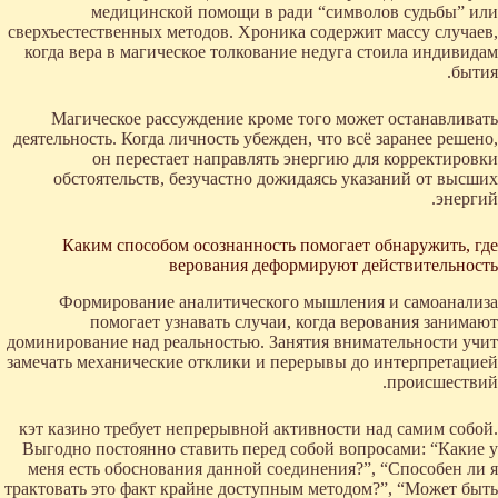
медицинской помощи в ради “символов судьбы” или
сверхъестественных методов. Хроника содержит массу случаев,
когда вера в магическое толкование недуга стоила индивидам
бытия.
Магическое рассуждение кроме того может останавливать
деятельность. Когда личность убежден, что всё заранее решено,
он перестает направлять энергию для корректировки
обстоятельств, безучастно дожидаясь указаний от высших
энергий.
Каким способом осознанность помогает обнаружить, где
верования деформируют действительность
Формирование аналитического мышления и самоанализа
помогает узнавать случаи, когда верования занимают
доминирование над реальностью. Занятия внимательности учит
замечать механические отклики и перерывы до интерпретацией
происшествий.
кэт казино требует непрерывной активности над самим собой.
Выгодно постоянно ставить перед собой вопросами: “Какие у
меня есть обоснования данной соединения?”, “Способен ли я
трактовать это факт крайне доступным методом?”, “Может быть