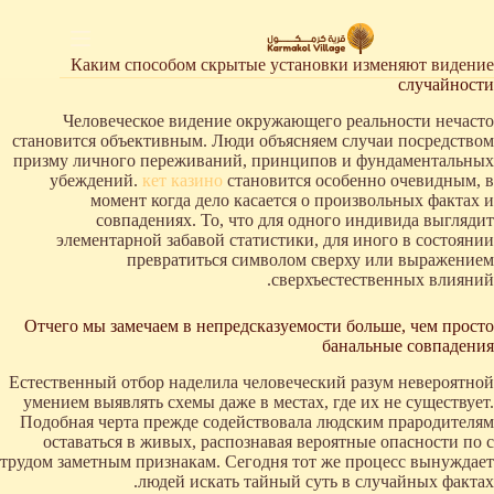
لتجاوز
لى
لمحتوى
Каким способом скрытые установки изменяют видение
случайности
Человеческое видение окружающего реальности нечасто
становится объективным. Люди объясняем случаи посредством
призму личного переживаний, принципов и фундаментальных
убеждений.
кет казино
становится особенно очевидным, в
момент когда дело касается о произвольных фактах и
совпадениях. То, что для одного индивида выглядит
элементарной забавой статистики, для иного в состоянии
превратиться символом сверху или выражением
сверхъестественных влияний.
Отчего мы замечаем в непредсказуемости больше, чем просто
банальные совпадения
Естественный отбор наделила человеческий разум невероятной
умением выявлять схемы даже в местах, где их не существует.
Подобная черта прежде содействовала людским прародителям
оставаться в живых, распознавая вероятные опасности по с
трудом заметным признакам. Сегодня тот же процесс вынуждает
людей искать тайный суть в случайных фактах.