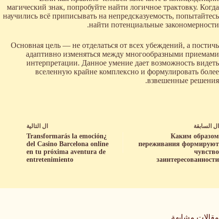
магический знак, попробуйте найти логичное трактовку. Когда
научились всё приписывать на непредсказуемость, попытайтесь
найти потенциальные закономерности.
Основная цель — не отделаться от всех убеждений, а постичь
адаптивно изменяться между многообразными приемами
интерпретации. Данное умение дает возможность видеть
вселенную крайне комплексно и формулировать более
взвешенные решения.
ال
السابقة
ال
التالية
¿Transformarás la emoción
Каким образом
del Casino Barcelona online
переживания формируют
en tu próxima aventura de
чувство
entretenimiento
заинтересованности
مقالات مشابهة