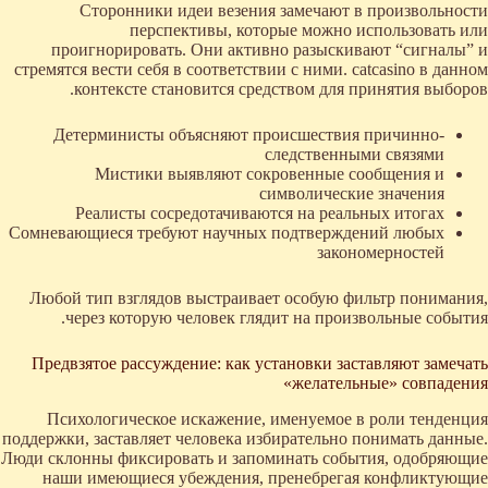
Сторонники идеи везения замечают в произвольности
перспективы, которые можно использовать или
проигнорировать. Они активно разыскивают “сигналы” и
стремятся вести себя в соответствии с ними. catcasino в данном
контексте становится средством для принятия выборов.
Детерминисты объясняют происшествия причинно-
следственными связями
Мистики выявляют сокровенные сообщения и
символические значения
Реалисты сосредотачиваются на реальных итогах
Сомневающиеся требуют научных подтверждений любых
закономерностей
Любой тип взглядов выстраивает особую фильтр понимания,
через которую человек глядит на произвольные события.
Предвзятое рассуждение: как установки заставляют замечать
«желательные» совпадения
Психологическое искажение, именуемое в роли тенденция
поддержки, заставляет человека избирательно понимать данные.
Люди склонны фиксировать и запоминать события, одобряющие
наши имеющиеся убеждения, пренебрегая конфликтующие