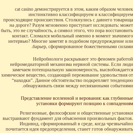
cat casino демонстрируется в этом, каким образом человек
инстинктивно классифицируем и классифицируем
происходящие происшествия. Столкнулись с давнего товарища
на дороге? Разум мгновенно приступает исследовать: может
быть, это не случайность, а символ этого, что пора восстановить
контакт. Сломался мобильный именно в момент значимого
интервью? Многие заметят в подобном предупреждение или
барьер, сформированное божественными силами.
Нейробиологи раскрывают это феномен работой
нейромедиаторной механизма нервной системы. Если люди
замечаем потенциальную закономерность, высвобождается
химическое вещество, создающий переживание удовольствия от
“находки”. Данное обстоятельство подкрепляет тенденцию
обнаруживать связи между несвязанными событиями.
Представление вселенной и верования: как глубинные
установки формируют позицию к совпадениям
Религиозные, философские и общественные установки
выстраивают фундамент для объяснения произвольных фактов.
Индивид, сформированный в среде, когда чрезвычайно
почитается идея предопределения, станет готов обнаруживать