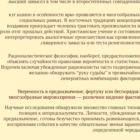
высший замысел в том числе в второстепенных совпадениях.
кэт казино в особенности ярко проявляется в многообразных
социальных рамках. В восточных традициях концепция
воздаяния принуждает человека трактовать произвольности в
роли итог прошлых действий. Христианское учение в состоянии
интерпретировать аналогичные происшествия как проявление
священного замысла или теста религиозности.
Рационалистическое философия, наоборот, предрасположено
объяснять случайности правилами вероятности и статистики.
Впрочем включая убежденные рационалисты часто подвержены
желанию обнаружить “руку судьбы” в чрезвычайно
невероятных комбинациях факторов.
Уверенность в предназначение, фортуну или беспорядок:
многообразные мировоззрения — различное видение фактов
Научные исследования обнаружили множество главных типов
позиции к непредсказуемости. Личности, убежденные в
предназначение, готовы безучастно принимать развивающееся,
воспринимая события в качестве обязательные звенья заранее
определенной череды.