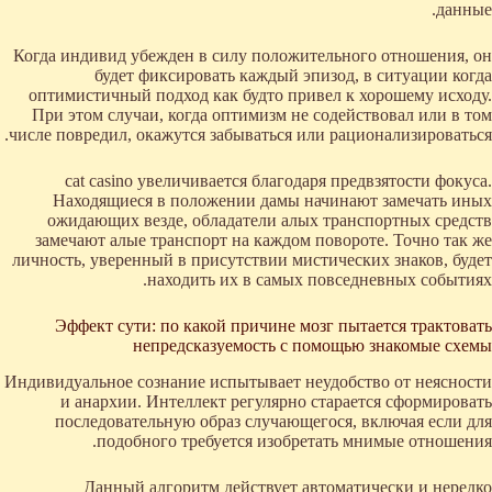
данные.
Когда индивид убежден в силу положительного отношения, он
будет фиксировать каждый эпизод, в ситуации когда
оптимистичный подход как будто привел к хорошему исходу.
При этом случаи, когда оптимизм не содействовал или в том
числе повредил, окажутся забываться или рационализироваться.
cat casino увеличивается благодаря предвзятости фокуса.
Находящиеся в положении дамы начинают замечать иных
ожидающих везде, обладатели алых транспортных средств
замечают алые транспорт на каждом повороте. Точно так же
личность, уверенный в присутствии мистических знаков, будет
находить их в самых повседневных событиях.
Эффект сути: по какой причине мозг пытается трактовать
непредсказуемость с помощью знакомые схемы
Индивидуальное сознание испытывает неудобство от неясности
и анархии. Интеллект регулярно старается сформировать
последовательную образ случающегося, включая если для
подобного требуется изобретать мнимые отношения.
Данный алгоритм действует автоматически и нередко