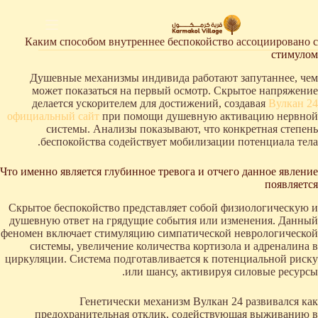
لتجاوز
لى
لمحتوى
Каким способом внутреннее беспокойство ассоциировано с
стимулом
Душевные механизмы индивида работают запутаннее, чем
может показаться на первый осмотр. Скрытое напряжение
делается ускорителем для достижений, создавая
Вулкан 24
официальный сайт
при помощи душевную активацию нервной
системы. Анализы показывают, что конкретная степень
беспокойства содействует мобилизации потенциала тела.
Что именно является глубинное тревога и отчего данное явление
появляется
Скрытое беспокойство представляет собой физиологическую и
душевную ответ на грядущие события или изменения. Данный
феномен включает стимуляцию симпатической неврологической
системы, увеличение количества кортизола и адреналина в
циркуляции. Система подготавливается к потенциальной риску
или шансу, активируя силовые ресурсы.
Генетически механизм Вулкан 24 развивался как
предохранительная отклик, содействующая выживанию в