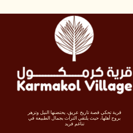
قرية تحكي قصة تاريخ عريق، يحتضنها النيل وتزهر
بروح أهلها، حيث يلتقي التراث بجمال الطبيعة في
تناغم فريد