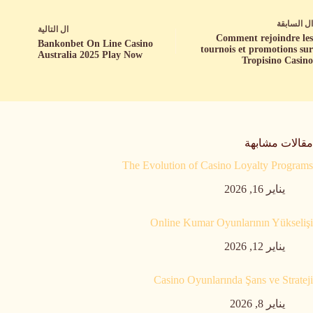
ال
السابقة
ال
التالية
Comment rejoindre les
Bankonbet On Line Casino
tournois et promotions sur
Australia 2025 Play Now
Tropisino Casino
مقالات مشابهة
The Evolution of Casino Loyalty Programs
يناير 16, 2026
Online Kumar Oyunlarının Yükselişi
يناير 12, 2026
Casino Oyunlarında Şans ve Strateji
يناير 8, 2026