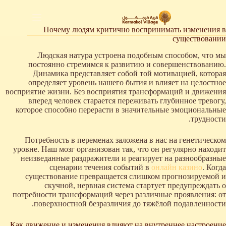
لتجاوز
لى
لمحتوى
Почему людям критично воспринимать изменения в
существовании
Людская натура устроена подобным способом, что мы
постоянно стремимся к развитию и совершенствованию.
Динамика представляет собой той мотивацией, которая
определяет уровень нашего бытия и влияет на целостное
восприятие жизни. Без восприятия трансформаций и движения
вперед человек старается переживать глубинное тревогу,
которое способно перерасти в значительные эмоциональные
трудности.
Потребность в переменах заложена в нас на генетическом
уровне. Наш мозг организован так, что он регулярно находит
неизведанные раздражители и реагирует на разнообразные
сценарии течения событий в
онлайн казино
. Когда
существование превращается слишком прогнозируемой и
скучной, нервная система стартует предупреждать о
потребности трансформаций через различные проявления: от
поверхностной безразличия до тяжёлой подавленности.
Как движение и изменения влияют на внутреннее настроение