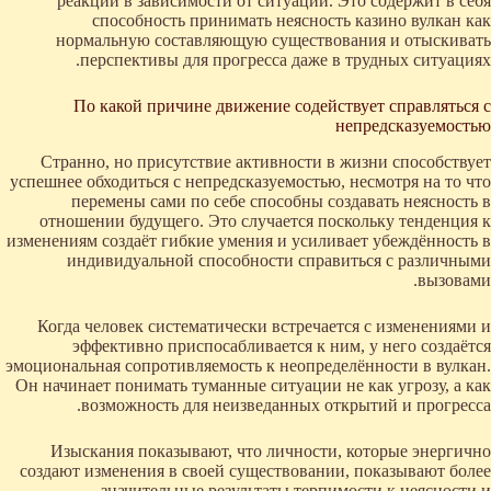
реакции в зависимости от ситуации. Это содержит в себя
способность принимать неясность казино вулкан как
нормальную составляющую существования и отыскивать
перспективы для прогресса даже в трудных ситуациях.
По какой причине движение содействует справляться с
непредсказуемостью
Странно, но присутствие активности в жизни способствует
успешнее обходиться с непредсказуемостью, несмотря на то что
перемены сами по себе способны создавать неясность в
отношении будущего. Это случается поскольку тенденция к
изменениям создаёт гибкие умения и усиливает убеждённость в
индивидуальной способности справиться с различными
вызовами.
Когда человек систематически встречается с изменениями и
эффективно приспосабливается к ним, у него создаётся
эмоциональная сопротивляемость к неопределённости в вулкан.
Он начинает понимать туманные ситуации не как угрозу, а как
возможность для неизведанных открытий и прогресса.
Изыскания показывают, что личности, которые энергично
создают изменения в своей существовании, показывают более
значительные результаты терпимости к неясности и