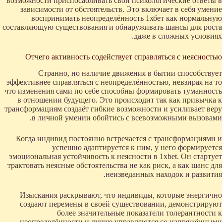
возможности приспосабливать свои психологические ответы в
зависимости от обстоятельств. Это включает в себя умение
воспринимать неопределённость 1хбет как нормальную
составляющую существования и обнаруживать шансы для роста
даже в сложных условиях.
Отчего активность содействует справляться с неясностью
Странно, но наличие движения в бытии способствует
эффективнее справляться с неопределённостью, невзирая на то
что изменения сами по себе способны формировать туманность
в отношении будущего. Это происходит так как привычка к
трансформациям создаёт гибкие возможности и усиливает веру
в личной умении обойтись с всевозможными вызовами.
Когда индивид постоянно встречается с трансформациями и
успешно адаптируется к ним, у него формируется
эмоциональная устойчивость к неясности в 1xbet. Он стартует
трактовать неясные обстоятельства не как риск, а как шанс для
неизведанных находок и развития.
Изыскания раскрывают, что индивиды, которые энергично
создают перемены в своей существовании, демонстрируют
более значительные показатели толерантности к
неопределённости и лучше управляются со напряжёнными