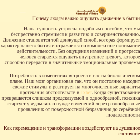
لتجاوز
لى
لمحتوى
Почему людям важно ощущать движение в бытии
Наша сущность устроена подобным способом, что мы
беспрестанно стремимся к развитию и совершенствованию.
Движение становится той движущей силой, которая формирует
характер нашего бытия и отражается на комплексное понимание
действительности. Без ощущения изменений и прогресса
человек старается ощущать внутреннее тревогу, которое
способно перерасти в значительные эмоциональные проблемы.
Потребность в изменениях встроена в нас на биологическом
плане. Наш мозг организован так, что он постоянно находит
свежие стимулы и реагирует на многочисленные варианты
протекания обстоятельств в
1xbet
. Когда существование
превращается слишком предсказуемой и однообразной, психика
стартует уведомлять о нужде изменений через разнообразные
проявления: от поверхностной безразличия до серьёзной
подавленности.
Как перемещение и трансформации воздействуют на душевное
состояние