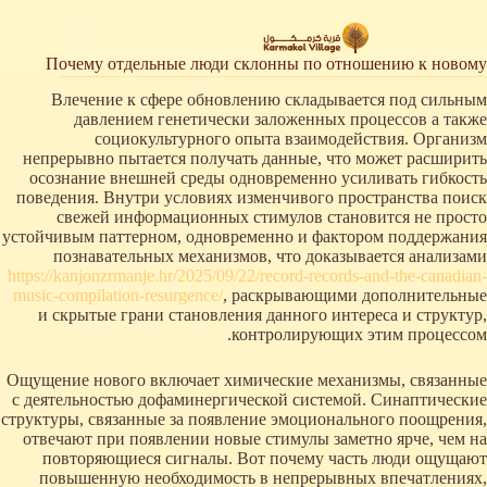
لتجاوز
لى
لمحتوى
Почему отдельные люди склонны по отношению к новому
Влечение к сфере обновлению складывается под сильным
давлением генетически заложенных процессов а также
социокультурного опыта взаимодействия. Организм
непрерывно пытается получать данные, что может расширить
осознание внешней среды одновременно усиливать гибкость
поведения. Внутри условиях изменчивого пространства поиск
свежей информационных стимулов становится не просто
устойчивым паттерном, одновременно и фактором поддержания
познавательных механизмов, что доказывается анализами
https://kanjonzrmanje.hr/2025/09/22/record-records-and-the-canadian-
music-compilation-resurgence/
, раскрывающими дополнительные
и скрытые грани становления данного интереса и структур,
контролирующих этим процессом.
Ощущение нового включает химические механизмы, связанные
с деятельностью дофаминергической системой. Синаптические
структуры, связанные за появление эмоционального поощрения,
отвечают при появлении новые стимулы заметно ярче, чем на
повторяющиеся сигналы. Вот почему часть люди ощущают
повышенную необходимость в непрерывных впечатлениях,