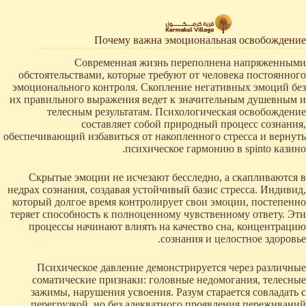
لتجاوز
لى
لمحتوى
Почему важна эмоциональная освобождение
Современная жизнь переполнена напряженными
обстоятельствами, которые требуют от человека постоянного
эмоционального контроля. Скопление негативных эмоций без
их правильного выражения ведет к значительным душевным и
телесным результатам. Психологическая освобождение
составляет собой природный процесс сознания,
обеспечивающий избавиться от накопленного стресса и вернуть
психическое гармонию в spinto казино.
Скрытые эмоции не исчезают бесследно, а скапливаются в
недрах сознания, создавая устойчивый базис стресса. Индивид,
который долгое время контролирует свои эмоции, постепенно
теряет способность к полноценному чувственному ответу. Эти
процессы начинают влиять на качество сна, концентрацию
сознания и целостное здоровье.
Психическое давление демонстрируется через различные
соматические признаки: головные недомогания, телесные
зажимы, нарушения усвоения. Разум старается совладать с
перегрузкой, но без адекватного проявления переживаний