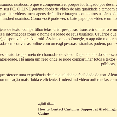
usuários asiáticos, o que é compreensível porque foi lançado por dese
 seu PC. O LINE garante feeds de vídeo de alta qualidade e também 
artilhar vídeos, mensagens de áudio e imagens com outros usuários d
 hundred usuários. Como você pode ver, o bate-papo por vídeo é um 
 de texto, compartilhar telas, criar pesquisas, transferir dinheiro e mui
ros e informações como o nome e a idade de seus usuários. Usuários q
e), disponível para Android. Assim como o Omegle, o app não requer ca
adas em conversas online com omeagl pessoas estranhas podem, por exe
res aleatórios por meio de chamadas de vídeo. Dependendo do site escolh
atoriedade. Há ainda um feed onde se pode compartilhar fotos e textos 
públicas,
e oferece uma experiência de alta qualidade e facilidade de uso. Além 
omunicação mais fluida e eficiente. Understand videoconferências com 
ال
مقالة
التالية
How to Contact Customer Support at Aladdinsgo
Casino