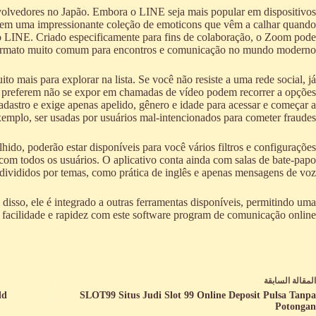
nvolvedores no Japão. Embora o LINE seja mais popular em dispositivos
tem uma impressionante coleção de emoticons que vêm a calhar quando
o LINE. Criado especificamente para fins de colaboração, o Zoom pode
formato muito comum para encontros e comunicação no mundo moderno.
to mais para explorar na lista. Se você não resiste a uma rede social, já
ue preferem não se expor em chamadas de vídeo podem recorrer a opções
dastro e exige apenas apelido, gênero e idade para acessar e começar a
mplo, ser usadas por usuários mal-intencionados para cometer fraudes.
ido, poderão estar disponíveis para você vários filtros e configurações
com todos os usuários. O aplicativo conta ainda com salas de bate-papo
 divididos por temas, como prática de inglês e apenas mensagens de voz.
disso, ele é integrado a outras ferramentas disponíveis, permitindo uma
facilidade e rapidez com este software program de comunicação online.
ال
مقالة
السابقة
ld
SLOT99 Situs Judi Slot 99 Online Deposit Pulsa Tanpa
Potongan