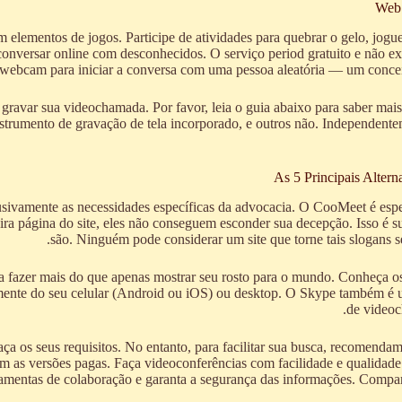
Web 
 elementos de jogos. Participe de atividades para quebrar o gelo, jo
conversar online com desconhecidos. O serviço period gratuito e não ex
a webcam para iniciar a conversa com uma pessoa aleatória — um conceit
 gravar sua videochamada. Por favor, leia o guia abaixo para saber m
rumento de gravação de tela incorporado, e outros não. Independentem
As 5 Principais Alter
sivamente as necessidades específicas da advocacia. O CooMeet é esp
ira página do site, eles não conseguem esconder sua decepção. Isso é s
são. Ninguém pode considerar um site que torne tais slogans se
sa fazer mais do que apenas mostrar seu rosto para o mundo. Conheça o
ente do seu celular (Android ou iOS) ou desktop. O Skype também é um
de videoc
isfaça os seus requisitos. No entanto, para facilitar sua busca, recomen
m as versões pagas. Faça videoconferências com facilidade e qualidad
mentas de colaboração e garanta a segurança das informações. Compartil