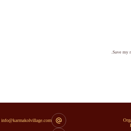
Save my n
إتصل بنا
Org
info@karmakolvillage.com