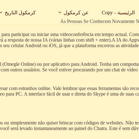
الرئيسية – Copy
عن كرمكول
كرمكول التاريخ
As Pessoas Se Conhecem Novamente No
 para participar ou iniciar uma videoconferência em tempo actual. Com
á a resposta de nossa IA (várias linhas com shift + enter).A IA do App
em seu celular Android ou iOS, já que a plataforma encerrou as ativi
ell (Omegle Online) ou por aplicativo para Android. Tenha um comport
m outros usuários. Se você estiver procurando por um chat de vídeo 
ersar com estranhos online. Vale lembrar que essas ferramentas são rec
 para PC. A interface fácil de usar e direta do Skype é uma de suas car
os ou simplesmente não quiser brincar com códigos de websites. Não t
 você será levado instantaneamente ao painel do Chatra. Este é sem dúv