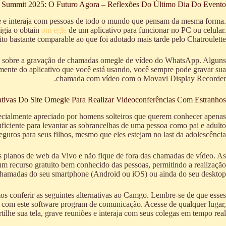
Summit 2025: O Futuro Agora – Reflexões Do Último Dia Do Evento
gue e interaja com pessoas de todo o mundo que pensam da mesma forma.
igia o obtain
om egle
de um aplicativo para funcionar no PC ou celular.
o bastante comparable ao que foi adotado mais tarde pelo Chatroulette.
ais sobre a gravação de chamadas omegle de vídeo do WhatsApp. Alguns
ente do aplicativo que você está usando, você sempre pode gravar sua
chamada com vídeo com o Movavi Display Recorder.
nativas Do Site Omegle Para Realizar Videoconferências Com Estranhos
ecialmente apreciado por homens solteiros que querem conhecer apenas
uficiente para levantar as sobrancelhas de uma pessoa como pai e adulto
guros para seus filhos, mesmo que eles estejam no last da adolescência.
s planos de web da Vivo e não fique de fora das chamadas de vídeo. As
 recurso gratuito bem conhecido das pessoas, permitindo a realização
hamadas do seu smartphone (Android ou iOS) ou ainda do seu desktop.
damos conferir as seguintes alternativas ao Camgo. Lembre-se de que esses
e com este software program de comunicação. Acesse de qualquer lugar,
he sua tela, grave reuniões e interaja com seus colegas em tempo real.