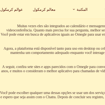
المكتبة
معالم كرمكول
عوالم كرمكول
Muitas vezes eles são integrados ao calendário e mensagens
videoconferência. Quanto mais precisa for sua pergunta, melhor ser
Você pode estar em busca de aplicativos iguais ao Omegle para usar 
Agora, a plataforma está disponível tanto para uso em desktop ou c
mantenha um comportamento adequado enquanto você interage co
A seguir, confira sete sites e apps parecidos com o Omegle para conv
anos, e muitos o consideram o melhor aplicativo para chamadas de vídeo
Você pode escolher qualquer uma dessas opções se usar um dos serviç
e espero que seja assim com o Chatra. Depois de concluir seu registro,