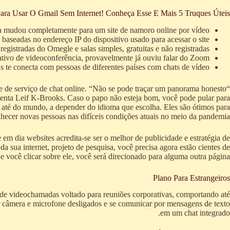
ara Usar O Gmail Sem Internet! Conheça Esse E Mais 5 Truques Úteis
a mudou completamente para um site de namoro online por vídeo.
aseadas no endereço IP do dispositivo usado para acessar o site.
 registradas do Omegle e salas simples, gratuitas e não registradas.
tivo de videoconferência, provavelmente já ouviu falar do Zoom .
 te conecta com pessoas de diferentes países com chats de vídeo.
e de serviço de chat online. “Não se pode traçar um panorama honesto
menta Leif K-Brooks. Caso o papo não esteja bom, você pode pular para
 e até do mundo, a depender do idioma que escolha. Eles são ótimos para
hecer novas pessoas nas difíceis condições atuais no meio da pandemia.
m dia websites acredita-se ser o melhor de publicidade e estratégia de
 sua internet, projeto de pesquisa, você precisa agora estão cientes de
 você clicar sobre ele, você será direcionado para alguma outra página.
Plano Para Estrangeiros
o de videochamadas voltado para reuniões corporativas, comportando até
ar câmera e microfone desligados e se comunicar por mensagens de texto
em um chat integrado.