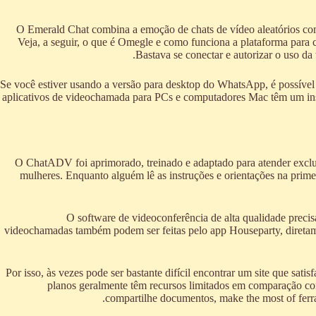
O Emerald Chat combina a emoção de chats de vídeo aleatórios com
Veja, a seguir, o que é Omegle e como funciona a plataforma para 
Bastava se conectar e autorizar o uso d
Se você estiver usando a versão para desktop do WhatsApp, é possível
aplicativos de videochamada para PCs e computadores Mac têm um inst
O ChatADV foi aprimorado, treinado e adaptado para atender exclu
mulheres. Enquanto alguém lê as instruções e orientações na prime
O software de videoconferência de alta qualidade preci
videochamadas também podem ser feitas pelo app Houseparty, diretam
Por isso, às vezes pode ser bastante difícil encontrar um site que sat
planos geralmente têm recursos limitados em comparação co
compartilhe documentos, make the most of ferra