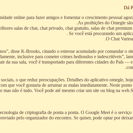
Dá P
idade online para fazer amigos e fomentar o crescimento pessoal agor
As proibições do Omegle são b
elhores salas de chat, chat privado, chat gratuito, salas de chat premium
Se você está procurando um aplica
O Chat Various
nos”, disse K-Brooks, citando o estresse acumulado por comandar o sit
mente, inclusive para cometer crimes hediondos e indescritíveis”, la
air da sua sala, você é transportado para diferentes cidades do País —
con
iais, o que reduz preocupações. Detalhes do aplicativo omegle, hoje e
com que você gostaria de arrumar as malas imediatamente. Neste ponto da
te mas não é tudo. Você pode até mesmo criar um site ou blog na web.Se
 tecnologia de criptografia de ponta a ponta. O Google Meet é o serviç
 enviado pelo organizador do encontro. Se quiser, pode optar por deix