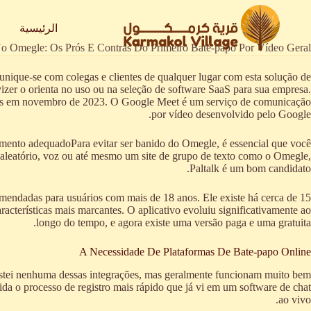
لتجاوز
لى
الرئيسية
لمحتوى
 Omegle: Os Prós E Contras Do Primeiro Bate-papo Por Vídeo Geral
unique-se com colegas e clientes de qualquer lugar com esta solução de
vizer o orienta no uso ou na seleção de software SaaS para sua empresa.
dades em novembro de 2023. O Google Meet é um serviço de comunicação
por vídeo desenvolvido pelo Google.
amento adequadoPara evitar ser banido do Omegle, é essencial que você
aleatório, voz ou até mesmo um site de grupo de texto como o Omegle,
Paltalk é um bom candidato.
omendadas para usuários com mais de 18 anos. Ele existe há cerca de 15
acterísticas mais marcantes. O aplicativo evoluiu significativamente ao
longo do tempo, e agora existe uma versão paga e uma gratuita.
A Necessidade De Plataformas De Bate-papo Online
estei nenhuma dessas integrações, mas geralmente funcionam muito bem
ida o processo de registro mais rápido que já vi em um software de chat
ao vivo.