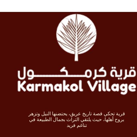
قرية تحكي قصة تاريخ عريق، يحتضنها النيل وتزهر
بروح أهلها، حيث يلتقي التراث بجمال الطبيعة في
تناغم فريد