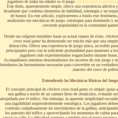
jugadores de todas las edades es el juego
chicken cross road game
.
Este título, aparentemente simple, ofrece una experiencia adictiva y
desafiante que combina elementos de habilidad, estrategia y un toque
de humor. En este artículo, exploraremos a fondo este fenómeno,
analizando sus mecánicas de juego, estrategias para dominarlo y su
creciente popularidad en la comunidad gamer.
Desde sus orígenes humildes hasta su actual estatus de éxito,
chicken
cross road game
ha demostrado ser mucho más que una simple
distracción. Ofrece una experiencia de juego única, accesible para
principiantes pero con la suficiente profundidad para mantener a los
jugadores más experimentados enganchados durante horas.
Acompáñanos mientras desentrañamos los secretos de este juego y te
brindamos las herramientas necesarias para convertirte en un verdadero
maestro del cruce de pollos.
Entendiendo las Mecánicas Básicas del Juego
El concepto principal de
chicken cross road game
es simple: guiar a
una gallina a través de un camino lleno de obstáculos, evitando ser
atropellada por el tráfico. Sin embargo, la aparente simplicidad esconde
una jugabilidad sorprendentemente estratégica. Los jugadores deben
controlar cuidadosamente los movimientos de la gallina, anticipando
los patrones del tráfico y aprovechando los momentos de calma para
cruzar la calle. La dificultad aumenta a medida que el juego progresa,