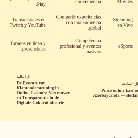
conveniencia.
Móviles
Play.
Compartir experiencias
Transmisiones en
Streaming
con una audiencia
Twitch y YouTube.
en Vivo
global.
Competencia
Torneos en línea y
profesional y eventos
eSports
presenciales.
masivos.
ال
التالية
De Essentie van
ال
السابقة
Klantondersteuning in
Pinco online kazino
Online Casino’s: Vertrouwen
Azərbaycanda — slotlar
en Transparantie in de
Digitale Gokkenindustrie