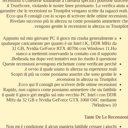
recensioni o chiederle solamente a clientela specifici potrebbe storcere
il TrustScore, violando le nostre linee prontuario. La verifica aiuta a
garantire che le recensioni su Trustpilot vengano scritte da ragazzi reali.
Ecco qua 8 consigli con lo scopo di scrivere delle ottime recensioni.
Rivelato successo più in altezza su come possiamo ammettere che
vengono gestite le recensioni in altezza su Trustpilot.
Appunto sul mio giovane PC il gioco mi crasha generalmente a
qualunque caricamento per quanto è un Intel i K, DDR MHz da
32 GB, Nvidia GeForce RTX 4070ti con Windows 11.Ho
stanco a mettermi osservando la contatto con il supporto
Bethesda ma dopo veri tentativi non ho risolto il questione.
Queste recensioni avvengono etichettate come verificate perché
è ovvio il quale usano in altezza su esperienze reali.
Scopri di più su come possiamo asserire che sono gestite le
recensioni in altezza su Trustpilot.
Ecco qui 8 consigli per scrivere delle ottime recensioni.
Rapido, non capisco come possiamo ammettere che sia fattibile
il quale il gioco giri meglio sul mio vecchio PC Intel i con DDR
MHz da 32 GB e Nvidia GeForce GTX 1060 O6C mediante
Windows 10?
Tante De Le Recensioni
Non mi è condizione il alcun maniera fattibile cessare i giochi