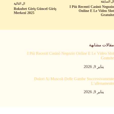
ال
السابقة
ال
التالية
I Più Recenti Casinò Negozio
Rokubet Giriş Güncel Giriş
Online E Le Video Slot
Merkezi 2025
Gratuite
مقالات مشابهة
I Più Recenti Casinò Negozio Online E Le Video Slot
Gratuite
يناير 9, 2026
Dolori Ai Muscoli Delle Gambe Successivamente
L’allenamento
يناير 9, 2026