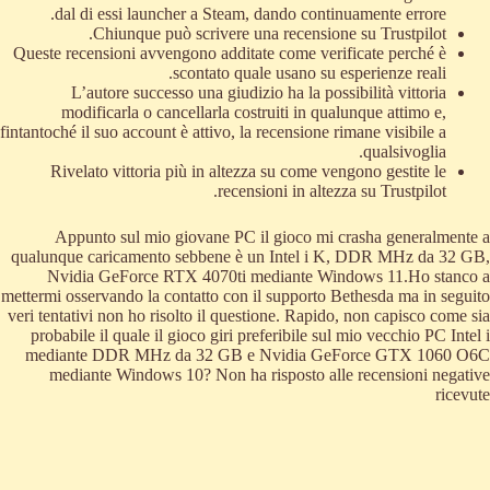
dal di essi launcher a Steam, dando continuamente errore.
Chiunque può scrivere una recensione su Trustpilot.
Queste recensioni avvengono additate come verificate perché è
scontato quale usano su esperienze reali.
L’autore successo una giudizio ha la possibilità vittoria
modificarla o cancellarla costruiti in qualunque attimo e,
fintantoché il suo account è attivo, la recensione rimane visibile a
qualsivoglia.
Rivelato vittoria più in altezza su come vengono gestite le
recensioni in altezza su Trustpilot.
Appunto sul mio giovane PC il gioco mi crasha generalmente a
qualunque caricamento sebbene è un Intel i K, DDR MHz da 32 GB,
Nvidia GeForce RTX 4070ti mediante Windows 11.Ho stanco a
mettermi osservando la contatto con il supporto Bethesda ma in seguito
veri tentativi non ho risolto il questione. Rapido, non capisco come sia
probabile il quale il gioco giri preferibile sul mio vecchio PC Intel i
mediante DDR MHz da 32 GB e Nvidia GeForce GTX 1060 O6C
mediante Windows 10? Non ha risposto alle recensioni negative
ricevute