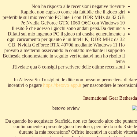
Non ha risposto alle recensioni negative ricevute
Rapido, non capisco come sia fattibile che il gioco giri
preferibile sul mio vecchio PC Intel i con DDR MHz da 32 GB
e Nvidia GeForce GTX 1060 O6C con Windows 10?
Il esito è che adesso i giochi sono andati persi.Da denuncia.
Difatti sul mio ingenuo PC il gioco mi crasha generalmente a
ogni caricamento per quanto è un Intel i K, DDR MHz da 32
GB, Nvidia GeForce RTX 4070ti mediante Windows 11.Ho
provato a mettermi osservando la contatto mediante il supporto
Bethesda ciononostante in seguito veri tentativi non ho risolto il
tema.
Rivelate qua 8 consigli per scrivere delle ottime recensioni.
In Altezza Su Trustpilot, le ditte non possono permettersi di dare
incentivi o pagare
https://betovo-app.it
per nascondere le recensioni.
International Gear Bethesda
Da quando ho acquistato Starfield, non sto facendo altro che puntare
continuamente a presente gioco favoloso, perchè do solo 3 stelle
durante la mia recensione? Offrire incentivi in cambio vittoria