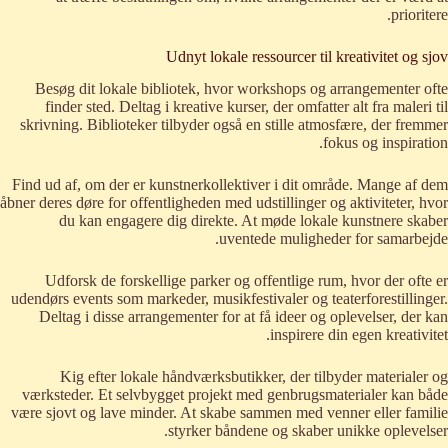
prioritere.
Udnyt lokale ressourcer til kreativitet og sjov
Besøg dit lokale bibliotek, hvor workshops og arrangementer ofte
finder sted. Deltag i kreative kurser, der omfatter alt fra maleri til
skrivning. Biblioteker tilbyder også en stille atmosfære, der fremmer
fokus og inspiration.
Find ud af, om der er kunstnerkollektiver i dit område. Mange af dem
åbner deres døre for offentligheden med udstillinger og aktiviteter, hvor
du kan engagere dig direkte. At møde lokale kunstnere skaber
uventede muligheder for samarbejde.
Udforsk de forskellige parker og offentlige rum, hvor der ofte er
udendørs events som markeder, musikfestivaler og teaterforestillinger.
Deltag i disse arrangementer for at få ideer og oplevelser, der kan
inspirere din egen kreativitet.
Kig efter lokale håndværksbutikker, der tilbyder materialer og
værksteder. Et selvbygget projekt med genbrugsmaterialer kan både
være sjovt og lave minder. At skabe sammen med venner eller familie
styrker båndene og skaber unikke oplevelser.