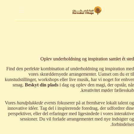
لتجاوز
لى
لمحتوى
Oplev underholdning og inspiration samlet ét sted
Find den perfekte kombination af underholdning og inspiration med
vores skræddersyede arrangementer. Uanset om du er til
kunstudstillinger, workshops eller live musik, har vi noget for enhver
smag.
Beskyt din plads
i dag og oplev den magi, der opstår, når
kreativitet møder fællesskab.
Vores
handplukkede events
fokuserer på at fremhæve lokalt talent og
innovative idéer. Tag del i inspirerende foredrag, der udfordrer dine
perspektiver, eller del erfaringer med ligesindede i vores interaktive
sessioner. Du vil forlade arrangementet med nye indsigter og
forbindelser.