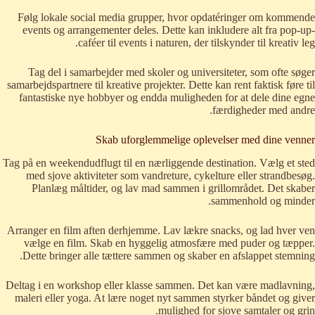
Følg lokale social media grupper, hvor opdatéringer om kommende
events og arrangementer deles. Dette kan inkludere alt fra pop-up-
caféer til events i naturen, der tilskynder til kreativ leg.
Tag del i samarbejder med skoler og universiteter, som ofte søger
samarbejdspartnere til kreative projekter. Dette kan rent faktisk føre til
fantastiske nye hobbyer og endda muligheden for at dele dine egne
færdigheder med andre.
Skab uforglemmelige oplevelser med dine venner
Tag på en weekendudflugt til en nærliggende destination. Vælg et sted
med sjove aktiviteter som vandreture, cykelture eller strandbesøg.
Planlæg måltider, og lav mad sammen i grillområdet. Det skaber
sammenhold og minder.
Arranger en film aften derhjemme. Lav lækre snacks, og lad hver ven
vælge en film. Skab en hyggelig atmosfære med puder og tæpper.
Dette bringer alle tættere sammen og skaber en afslappet stemning.
Deltag i en workshop eller klasse sammen. Det kan være madlavning,
maleri eller yoga. At lære noget nyt sammen styrker båndet og giver
mulighed for sjove samtaler og grin.