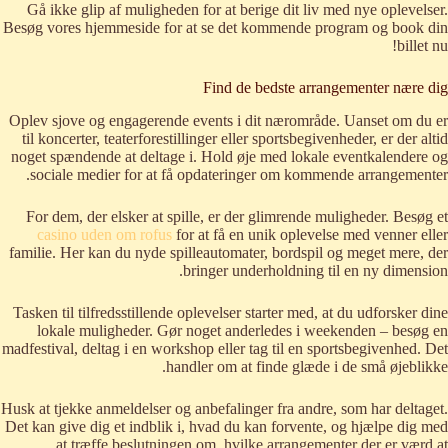
Gå ikke glip af muligheden for at berige dit liv med nye oplevelser.
Besøg vores hjemmeside for at se det kommende program og book din
billet nu!
Find de bedste arrangementer nære dig
Oplev sjove og engagerende events i dit nærområde. Uanset om du er
til koncerter, teaterforestillinger eller sportsbegivenheder, er der altid
noget spændende at deltage i. Hold øje med lokale eventkalendere og
sociale medier for at få opdateringer om kommende arrangementer.
For dem, der elsker at spille, er der glimrende muligheder. Besøg et
casino uden om rofus
for at få en unik oplevelse med venner eller
familie. Her kan du nyde spilleautomater, bordspil og meget mere, der
bringer underholdning til en ny dimension.
Tasken til tilfredsstillende oplevelser starter med, at du udforsker dine
lokale muligheder. Gør noget anderledes i weekenden – besøg en
madfestival, deltag i en workshop eller tag til en sportsbegivenhed. Det
handler om at finde glæde i de små øjeblikke.
Husk at tjekke anmeldelser og anbefalinger fra andre, som har deltaget.
Det kan give dig et indblik i, hvad du kan forvente, og hjælpe dig med
at træffe beslutningen om, hvilke arrangementer der er værd at