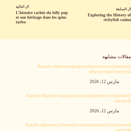
ال
التالية
ال
السابقة
L’histoire cachée du lolly pop
Exploring the History of
et son héritage dans les spins
richyfish casino
turbo
مقالات مشابهة
Каким образом предвосхищения выстраивают
внутренний настрой
مارس 12, 2026
Каким образом ожидания выстраивают внутренний
настрой
مارس 12, 2026
Каким образом установки выстраивают внутренний
настрой