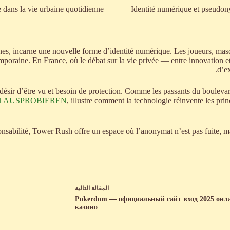
 dans la vie urbaine quotidienne
Identité numérique et pseudony
es, incarne une nouvelle forme d’identité numérique. Les joueurs, masqués
mporaine. En France, où le débat sur la vie privée — entre innovation e
d’e
 désir d’être vu et besoin de protection. Comme les passants du boulevard
H AUSPROBIEREN
, illustre comment la technologie réinvente les pr
sponsabilité, Tower Rush offre un espace où l’anonymat n’est pas fuite, 
ال
مقالة
التالية
Pokerdom — официальный сайт вход 2025 онл
казино