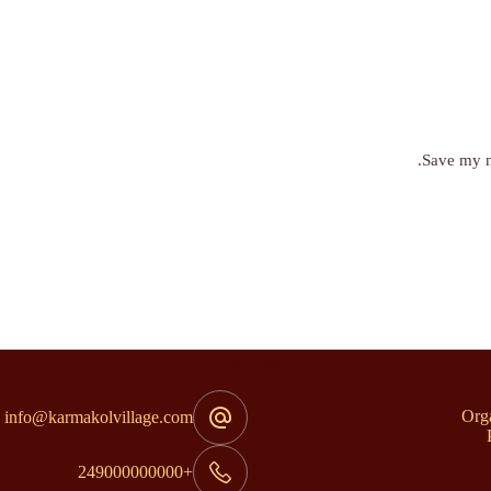
Save my n
إتصل بنا
Org
info@karmakolvillage.com
+249000000000