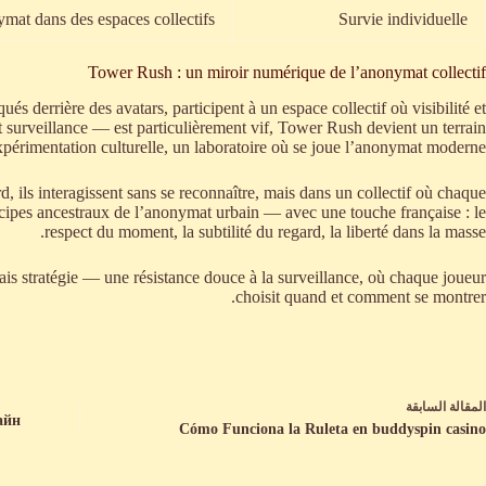
mat dans des espaces collectifs
Survie individuelle
Tower Rush : un miroir numérique de l’anonymat collectif
 derrière des avatars, participent à un espace collectif où visibilité et
t surveillance — est particulièrement vif, Tower Rush devient un terrain
xpérimentation culturelle, un laboratoire où se joue l’anonymat moderne.
, ils interagissent sans se reconnaître, mais dans un collectif où chaque
incipes ancestraux de l’anonymat urbain — avec une touche française : le
respect du moment, la subtilité du regard, la liberté dans la masse.
mais stratégie — une résistance douce à la surveillance, où chaque joueur
choisit quand et comment se montrer.
ال
مقالة
السابقة
айн
Cómo Funciona la Ruleta en buddyspin casino