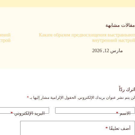
مقالات مشابهة
енний
Каким образом предвосхищения выстраивают
строй
внутренний настрой
مارس 12, 2026
اترك ردّاً
لن يتم نشر عنوان بريدك الإلكتروني.
الحقول الإلزامية مشار إليها بـ
*
*
*
الاسم
البريد الإلكتروني
*
أضف تعليقًا