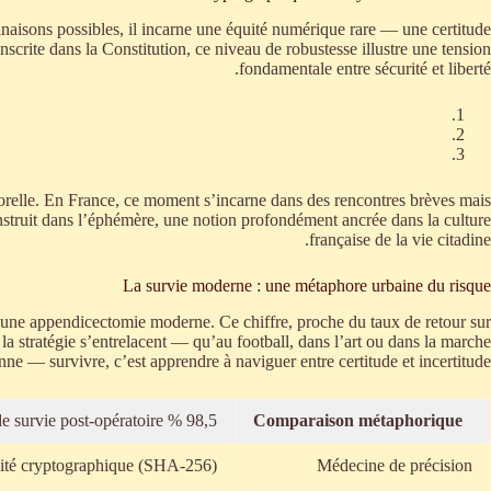
aisons possibles, il incarne une équité numérique rare — une certitude
scrite dans la Constitution, ce niveau de robustesse illustre une tension
fondamentale entre sécurité et liberté.
porelle. En France, ce moment s’incarne dans des rencontres brèves mais
construit dans l’éphémère, une notion profondément ancrée dans la culture
française de la vie citadine.
La survie moderne : une métaphore urbaine du risque
 d’une appendicectomie moderne. Ce chiffre, proche du taux de retour sur
la stratégie s’entrelacent — qu’au football, dans l’art ou dans la marche
nne — survivre, c’est apprendre à naviguer entre certitude et incertitude.
98,5 % de survie post-opératoire
Comparaison métaphorique
ilité cryptographique (SHA-256)
Médecine de précision