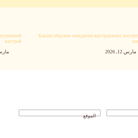
нутренний
Каким образом ожидания выстраивают внутр
настрой
на
مارس 12, 2026
مارس 12, 
الموقع