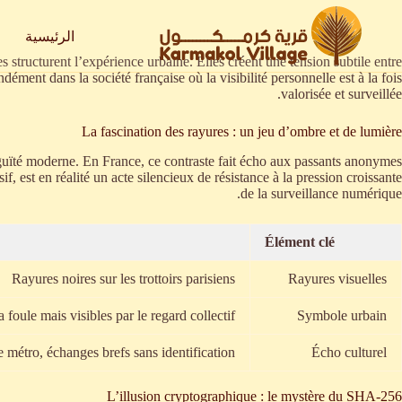
لتجاوز
لى
الرئيسية
لمحتوى
 structurent l’expérience urbaine. Elles créent une tension subtile entre
ément dans la société française où la visibilité personnelle est à la fois
valorisée et surveillée.
La fascination des rayures : un jeu d’ombre et de lumière
iguïté moderne. En France, ce contraste fait écho aux passants anonymes
est en réalité un acte silencieux de résistance à la pression croissante
de la surveillance numérique.
Élément clé
Rayures noires sur les trottoirs parisiens
Rayures visuelles
 foule mais visibles par le regard collectif
Symbole urbain
 métro, échanges brefs sans identification
Écho culturel
L’illusion cryptographique : le mystère du SHA-256