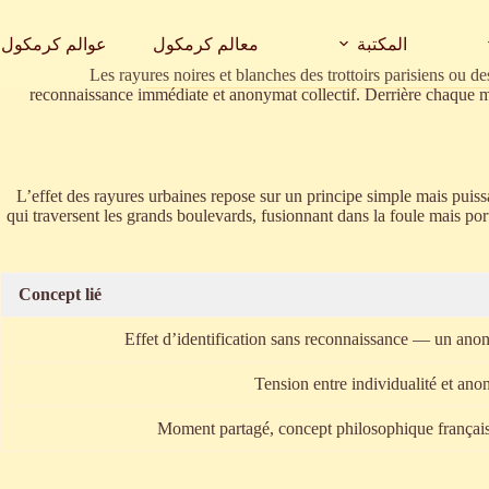
المكتبة
معالم كرمكول
عوالم كرمكول
Les rayures noires et blanches des trottoirs parisiens ou d
reconnaissance immédiate et anonymat collectif. Derrière chaque motif
L’effet des rayures urbaines repose sur un principe simple mais puis
qui traversent les grands boulevards, fusionnant dans la foule mais por
Concept lié
Effet d’identification sans reconnaissance — un ano
Tension entre individualité et ano
Moment partagé, concept philosophique français 