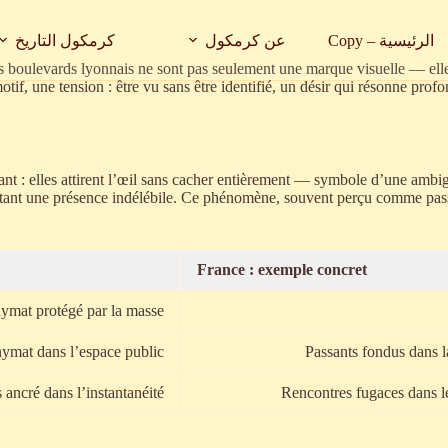
الرئيسية – Copy
عن كرمكول
كرمكول التاريخ
es boulevards lyonnais ne sont pas seulement une marque visuelle — elles
, une tension : être vu sans être identifié, un désir qui résonne profond
sant : elles attirent l’œil sans cacher entièrement — symbole d’une amb
tant une présence indélébile. Ce phénomène, souvent perçu comme passif, 
France : exemple concret
nymat protégé par la masse
nymat dans l’espace public
Passants fondus dans la
ancré dans l’instantanéité
Rencontres fugaces dans le