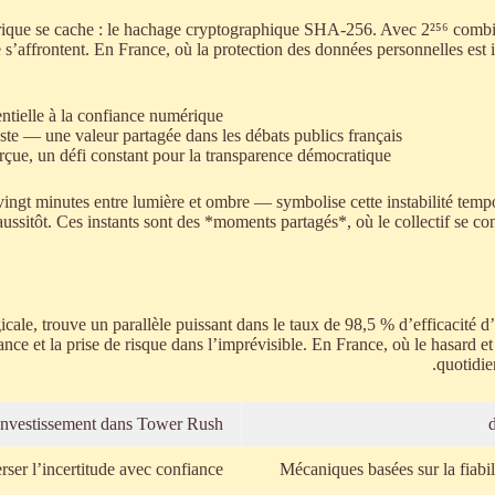
rique se cache : le hachage cryptographique SHA-256. Avec 2²⁵⁶ combin
s’affrontent. En France, où la protection des données personnelles est in
tielle à la confiance numérique.
te — une valeur partagée dans les débats publics français.
rçue, un défi constant pour la transparence démocratique.
 vingt minutes entre lumière et ombre — symbolise cette instabilité tem
 aussitôt. Ces instants sont des *moments partagés*, où le collectif se 
icale, trouve un parallèle puissant dans le taux de 98,5 % d’efficacité
e et la prise de risque dans l’imprévisible. En France, où le hasard et 
quotidie
 investissement dans Tower Rush
rser l’incertitude avec confiance
Mécaniques basées sur la fiab