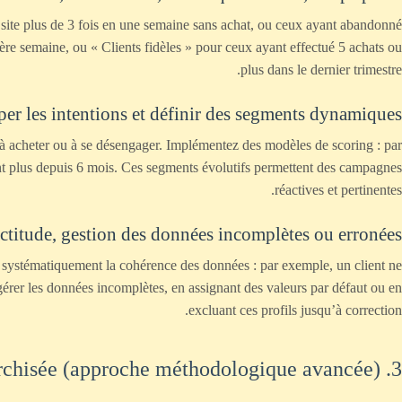
e site plus de 3 fois en une semaine sans achat, ou ceux ayant abandonné
ère semaine, ou « Clients fidèles » pour ceux ayant effectué 5 achats ou
plus dans le dernier trimestre.
ciper les intentions et définir des segments dynamiques
 acheter ou à se désengager. Implémentez des modèles de scoring : par
ent plus depuis 6 mois. Ces segments évolutifs permettent des campagnes
réactives et pertinentes.
actitude, gestion des données incomplètes ou erronées
z systématiquement la cohérence des données : par exemple, un client ne
érer les données incomplètes, en assignant des valeurs par défaut ou en
excluant ces profils jusqu’à correction.
3. Construire une architecture de segments hiérarchisée (approche méthodologique avancée)