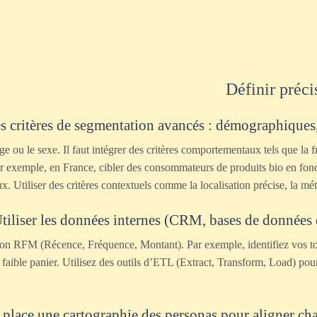
 les critères de segmentation avancés : démographiqu
’âge ou le sexe. Il faut intégrer des critères comportementaux tels que l
Par exemple, en France, cibler des consommateurs de produits bio en fon
. Utiliser des critères contextuels comme la localisation précise, la m
tiliser les données internes (CRM, bases de données cl
on RFM (Récence, Fréquence, Montant). Par exemple, identifiez vos to
ible panier. Utilisez des outils d’ETL (Extract, Transform, Load) pour 
 place une cartographie des personas pour aligner ch