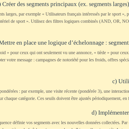
) Créer des segments principaux (ex. segments larges)
arges, par exemple « Utilisateurs français intéressés par le sport », pu
atériel de sport ». Utilisez des filtres logiques combinés (AND, OR, 
Mettre en place une logique d’échelonnage : segments
id » pour ceux qui ont seulement vu une annonce, « tiède » pour ceux qu
dapter votre message : campagnes de notoriété pour les froids, offres spéc
c) Util
ondérées : par exemple, une visite récente (pondérée 3), une interaction
ur chaque catégorie. Ces seuils doivent être ajustés périodiquement, en 
d) Implémenter
quence définie vos segments avec les nouvelles données collectées. Par