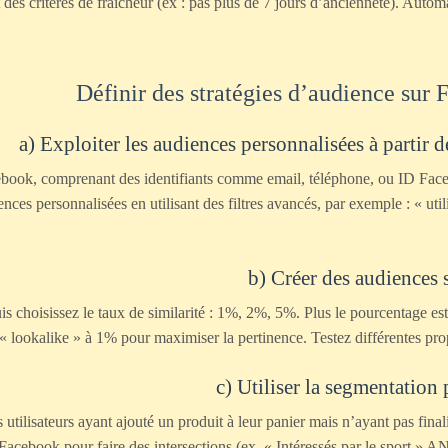
t des critères de fraîcheur (ex : pas plus de 7 jours d’ancienneté). Auto
a) Exploiter les audiences personnalisées à partir d
ok, comprenant des identifiants comme email, téléphone, ou ID Facebo
ces personnalisées en utilisant des filtres avancés, par exemple : « utili
b) Créer des audiences s
s choisissez le taux de similarité : 1%, 2%, 5%. Plus le pourcentage est 
« lookalike » à 1% pour maximiser la pertinence. Testez différentes prop
c) Utiliser la segmentation
 utilisateurs ayant ajouté un produit à leur panier mais n’ayant pas fin
acebook pour faire des intersections (ex. « Intéressés par le sport » AN