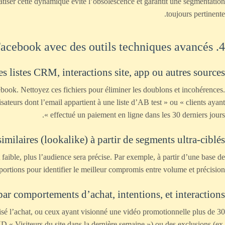
matiser cette dynamique évite l’obsolescence et garantit une segmentation
toujours pertinente.
4. Définir des stratégies d’audience sur Facebook avec des outils techniques avancés
es listes CRM, interactions site, app ou autres sources
ok. Nettoyez ces fichiers pour éliminer les doublons et incohérences.
sateurs dont l’email appartient à une liste d’AB test » ou « clients ayant
effectué un paiement en ligne dans les 30 derniers jours ».
imilaires (lookalike) à partir de segments ultra-ciblés
faible, plus l’audience sera précise. Par exemple, à partir d’une base de
ortions pour identifier le meilleur compromis entre volume et précision.
 par comportements d’achat, intentions, et interactions
alisé l’achat, ou ceux ayant visionné une vidéo promotionnelle plus de 30
D « Visiteurs du site dans la dernière semaine ») ou des exclusions (ex.