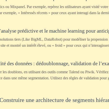
cs ou Mixpanel. Par exemple, repérez les utilisateurs ayant visité votr
r exemple, « Intéressés récents » pour ceux ayant interagi dans la derni
 l’analyse prédictive et le machine learning pour anti
olutions tiers (Like BigML, DataRobot) pour modéliser la propension à
ite et montré un intérêt élevé, ou « froid » pour ceux qui n’interagiss
alité des données : dédoublonnage, validation de l’ex
er les doublons, en utilisant des outils comme Talend ou Piwik. Vérifie
ce dans une même segmentation. Utilisez des règles de validation pour g