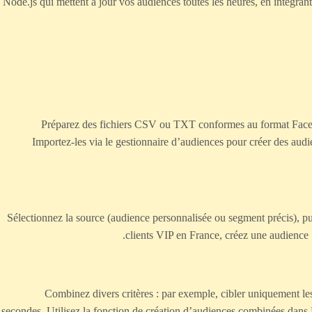
Node.js qui mettent à jour vos audiences toutes les heures, en intégran
Préparez des fichiers CSV ou TXT conformes au format Facebo
Importez-les via le gestionnaire d’audiences pour créer des audien
Sélectionnez la source (audience personnalisée ou segment précis), pui
clients VIP en France, créez une audience 
Combinez divers critères : par exemple, cibler uniquement les
secondes. Utilisez la fonction de création d’audiences combinées dans F