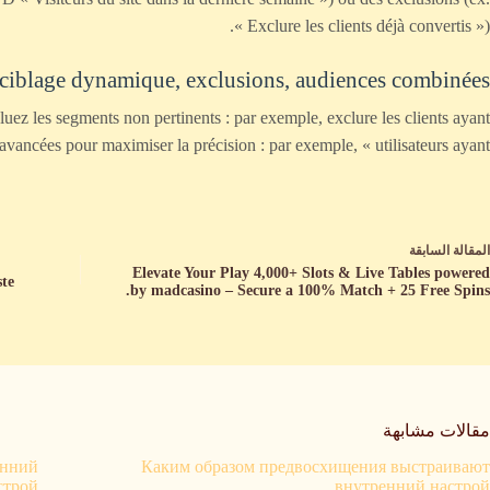
« Exclure les clients déjà convertis »).
reciblage dynamique, exclusions, audiences combinées
luez les segments non pertinents : par exemple, exclure les clients ayant
avancées pour maximiser la précision : par exemple, « utilisateurs ayant
ال
مقالة
السابقة
Elevate Your Play 4,000+ Slots & Live Tables powered
ste
by madcasino – Secure a 100% Match + 25 Free Spins.
مقالات مشابهة
енний
Каким образом предвосхищения выстраивают
строй
внутренний настрой