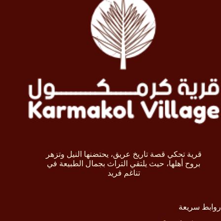
قرية تحكي قصة تاريخ عريق، يحتضنها النيل وتزهر
بروح أهلها، حيث يلتقي التراث بجمال الطبيعة في
تناغم فريد
روابط سريعة