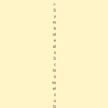
r-
S
y
m
b
ol
e
al
s
S
c
hl
ü
ss
el
z
u
G