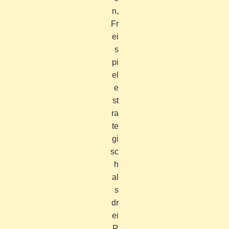
n,
Fr
ei
s
pi
el
e
st
ra
te
gi
sc
h
al
s
dr
ei
R