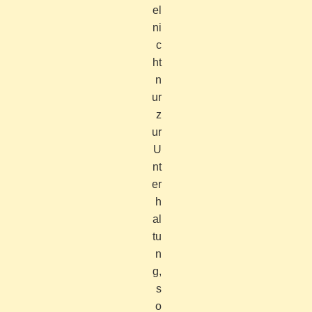
el
ni
c
ht
n
ur
z
ur
U
nt
er
h
al
tu
n
g,
s
o