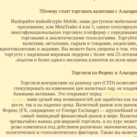
Почему стоит торговать валютами с Альпари?
Выбирайте tradeallcrypto Mobile, наше доступное мобильное
приложение, или MetaTrader 4 или 5, самую популярную
многофункциональную торговую платформу с передовыми
торговыми и аналитическими технологиями. Торгуйте
валютами, металлами, сырьем и товарами, индексами,
криптовалютами и акциями. Вы можете быть уверены в том, что
торгуете с надежным мировым лидером с более чем 25-летним
опытом и более одного миллиона клиентов во всем мире.
Торговля на Форекс в Альпари
Торговля контрактами на разницу цен (CFD) позволяет
спекулировать на изменении цен валютных пар, не владея
базовыми активами. Это открывает перед
трейдоллкрипто
развод
вами целый мир возможностей для заработка как на
росте, так и на падении цены. Валютный рынок или рынок
Форекс (FX, сокращение от Foreign Exchange) — крупнейший и
самый ликвидный финансовый рынок в мире. Валюты
чрезвычайно важны для мировой торговли, и их курс может
резко изменяться под действием различных экономических,
политических и геополитических факторов. Также вы можете