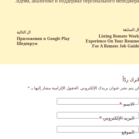
идеям, аналитике и поддержке персонального менеджера.
ال
السابقة
ال
التالية
Listing Remote Work
Приложения в Google Play
Experience On Your Resume
Шедеврум
For A Remote Job Guide
اترك ردّاً
لن يتم نشر عنوان بريدك الإلكتروني.
الحقول الإلزامية مشار إليها بـ
*
*
الاسم
*
البريد الإلكتروني
الموقع