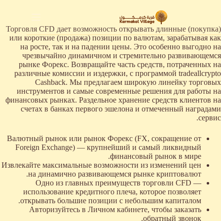
لتجاوز
لى
لمحتوى
Торговля CFD дает возможность открывать длинные (покупка)
или короткие (продажа) позиции по валютам, зарабатывая как
на росте, так и на падении цены. Это особенно выгодно на
чрезвычайно динамичном и стремительно развивающемся
рынке Форекс. Возвращайте часть средств, потраченных на
различные комиссии и издержки, с программой tradeallcrypto
Cashback. Мы предлагаем широкую линейку торговых
инструментов и самые современные решения для работы на
финансовых рынках. Раздельное хранение средств клиентов на
счетах в банках первого эшелона и отмеченный наградами
сервис.
Валютный рынок или рынок Форекс (FX, сокращение от
Foreign Exchange) — крупнейший и самый ликвидный
финансовый рынок в мире.
Извлекайте максимальные возможности из изменений цен
на динамично развивающемся рынке криптовалют.
Одно из главных преимуществ торговли CFD —
использование кредитного плеча, которое позволяет
открывать большие позиции с небольшим капиталом.
Авторизуйтесь в Личном кабинете, чтобы заказать
обратный звонок.